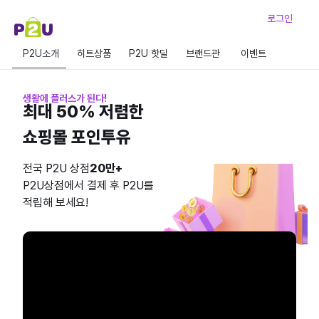
로그인
P2U소개
히트상품
P2U 핫딜
브랜드관
이벤트