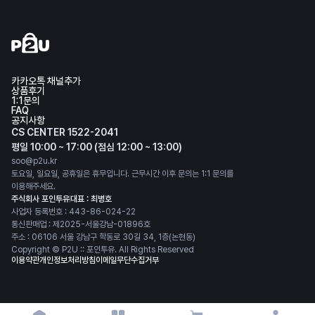
카카오톡 채널추가
상품후기
1:1문의
FAQ
공지사항
CS CENTER 1522-2041
평일 10:00 ~ 17:00 (점심 12:00 ~ 13:00)
soo@p2u.kr
토요일, 일요일, 공휴일은 휴무입니다. 근무시간 이후 문의는 1:1 문의를
이용해주세요.
주식회사 포인투유
대표 : 최병호
사업자 등록번호 : 443-86-024-22
통신판매업 : 제2025-서울강남-01896호
주소 : 06106 서울 강남구 학동로 30길 34, 1층(논현동)
Copyright © P2U :: 포인투유. All Rights Reserved
이용약관
개인정보처리방침
이메일무단수집거부