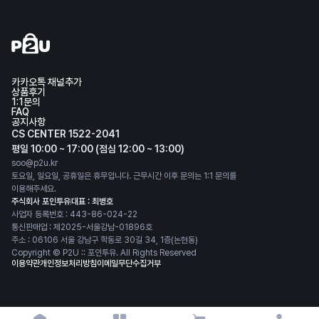
카카오톡 채널추가
상품후기
1:1문의
FAQ
공지사항
CS CENTER 1522-2041
평일 10:00 ~ 17:00 (점심 12:00 ~ 13:00)
soo@p2u.kr
토요일, 일요일, 공휴일은 휴무입니다. 근무시간 이후 문의는 1:1 문의를
이용해주세요.
주식회사 포인투유
대표 : 최병호
사업자 등록번호 : 443-86-024-22
통신판매업 : 제2025-서울강남-01896호
주소 : 06106 서울 강남구 학동로 30길 34, 1층(논현동)
Copyright © P2U :: 포인투유. All Rights Reserved
이용약관
개인정보처리방침
이메일무단수집거부