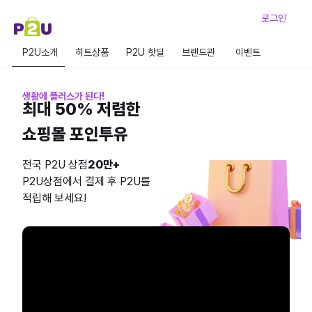
로그인
P2U소개
히트상품
P2U 핫딜
브랜드관
이벤트