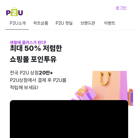
로그인
P2U소개
히트상품
P2U 핫딜
브랜드관
이벤트