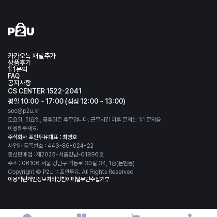
카카오톡 채널추가
상품후기
1:1문의
FAQ
공지사항
CS CENTER 1522-2041
평일 10:00 ~ 17:00 (점심 12:00 ~ 13:00)
soo@p2u.kr
토요일, 일요일, 공휴일은 휴무입니다. 근무시간 이후 문의는 1:1 문의를
이용해주세요.
주식회사 포인투유
대표 : 최병호
사업자 등록번호 : 443-86-024-22
통신판매업 : 제2025-서울강남-01896호
주소 : 06106 서울 강남구 학동로 30길 34, 1층(논현동)
Copyright © P2U :: 포인투유. All Rights Reserved
이용약관
개인정보처리방침
이메일무단수집거부