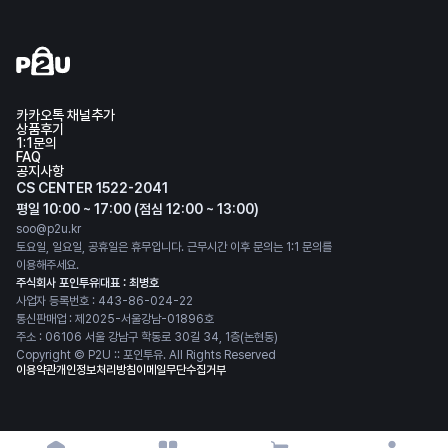
카카오톡 채널추가
상품후기
1:1문의
FAQ
공지사항
CS CENTER 1522-2041
평일 10:00 ~ 17:00 (점심 12:00 ~ 13:00)
soo@p2u.kr
토요일, 일요일, 공휴일은 휴무입니다. 근무시간 이후 문의는 1:1 문의를
이용해주세요.
주식회사 포인투유
대표 : 최병호
사업자 등록번호 : 443-86-024-22
통신판매업 : 제2025-서울강남-01896호
주소 : 06106 서울 강남구 학동로 30길 34, 1층(논현동)
Copyright © P2U :: 포인투유. All Rights Reserved
이용약관
개인정보처리방침
이메일무단수집거부