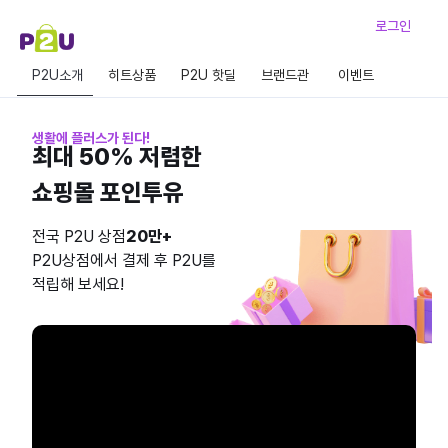
로그인
P2U소개
히트상품
P2U 핫딜
브랜드관
이벤트