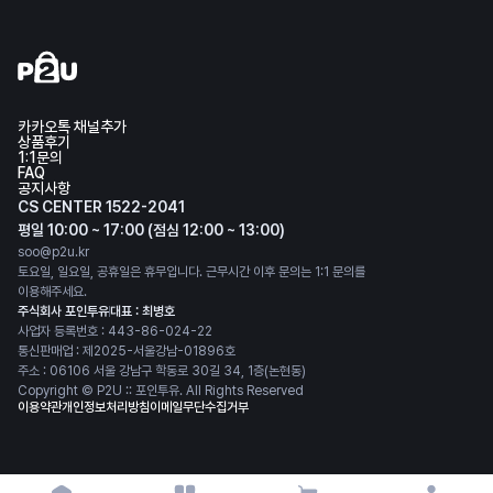
카카오톡 채널추가
상품후기
1:1문의
FAQ
공지사항
CS CENTER 1522-2041
평일 10:00 ~ 17:00 (점심 12:00 ~ 13:00)
soo@p2u.kr
토요일, 일요일, 공휴일은 휴무입니다. 근무시간 이후 문의는 1:1 문의를
이용해주세요.
주식회사 포인투유
대표 : 최병호
사업자 등록번호 : 443-86-024-22
통신판매업 : 제2025-서울강남-01896호
주소 : 06106 서울 강남구 학동로 30길 34, 1층(논현동)
Copyright © P2U :: 포인투유. All Rights Reserved
이용약관
개인정보처리방침
이메일무단수집거부