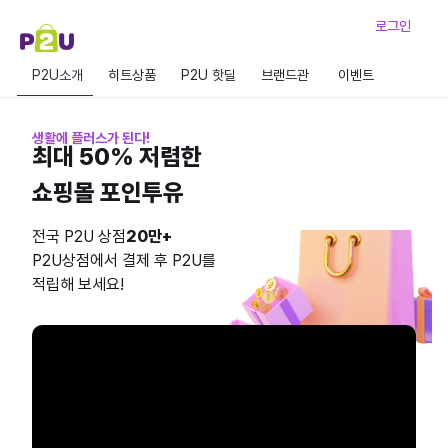
로그인
P2U소개
히트상품
P2U 핫딜
브랜드관
이벤트