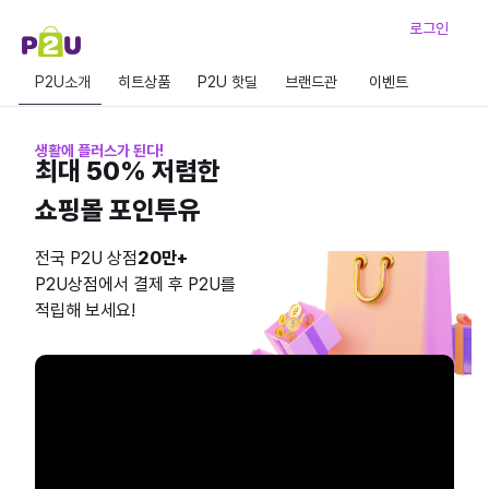
로그인
P2U소개
히트상품
P2U 핫딜
브랜드관
이벤트