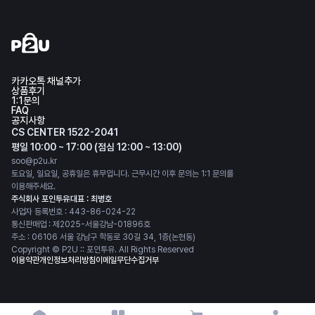
카카오톡 채널추가
상품후기
1:1문의
FAQ
공지사항
CS CENTER 1522-2041
평일 10:00 ~ 17:00 (점심 12:00 ~ 13:00)
soo@p2u.kr
토요일, 일요일, 공휴일은 휴무입니다. 근무시간 이후 문의는 1:1 문의를
이용해주세요.
주식회사 포인투유
대표 : 최병호
사업자 등록번호 : 443-86-024-22
통신판매업 : 제2025-서울강남-01896호
주소 : 06106 서울 강남구 학동로 30길 34, 1층(논현동)
Copyright © P2U :: 포인투유. All Rights Reserved
이용약관
개인정보처리방침
이메일무단수집거부