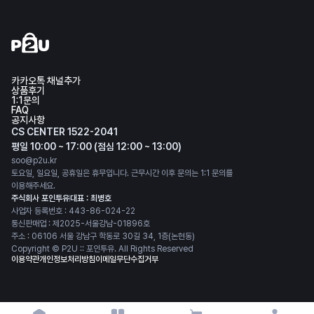
카카오톡 채널추가
상품후기
1:1문의
FAQ
공지사항
CS CENTER 1522-2041
평일 10:00 ~ 17:00 (점심 12:00 ~ 13:00)
soo@p2u.kr
토요일, 일요일, 공휴일은 휴무입니다. 근무시간 이후 문의는 1:1 문의를
이용해주세요.
주식회사 포인투유
대표 : 최병호
사업자 등록번호 : 443-86-024-22
통신판매업 : 제2025-서울강남-01896호
주소 : 06106 서울 강남구 학동로 30길 34, 1층(논현동)
Copyright © P2U :: 포인투유. All Rights Reserved
이용약관
개인정보처리방침
이메일무단수집거부