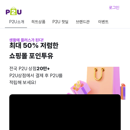
로그인
P2U소개
히트상품
P2U 핫딜
브랜드관
이벤트