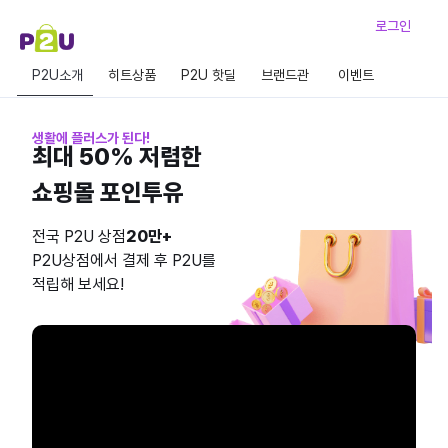
로그인
P2U소개
히트상품
P2U 핫딜
브랜드관
이벤트