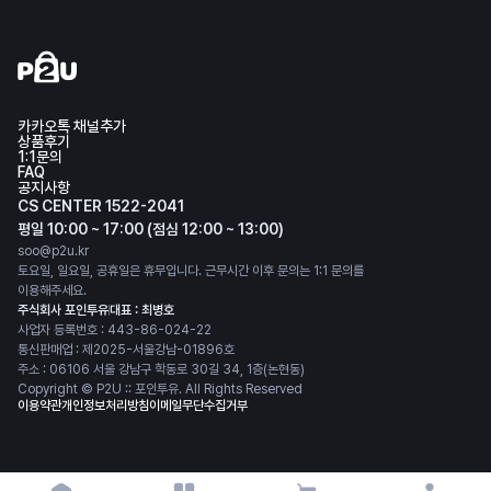
카카오톡 채널추가
상품후기
1:1문의
FAQ
공지사항
CS CENTER 1522-2041
평일 10:00 ~ 17:00 (점심 12:00 ~ 13:00)
soo@p2u.kr
토요일, 일요일, 공휴일은 휴무입니다. 근무시간 이후 문의는 1:1 문의를
이용해주세요.
주식회사 포인투유
대표 : 최병호
사업자 등록번호 : 443-86-024-22
통신판매업 : 제2025-서울강남-01896호
주소 : 06106 서울 강남구 학동로 30길 34, 1층(논현동)
Copyright © P2U :: 포인투유. All Rights Reserved
이용약관
개인정보처리방침
이메일무단수집거부