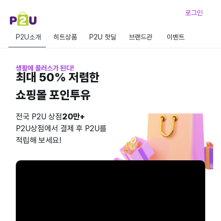
로그인
P2U소개
히트상품
P2U 핫딜
브랜드관
이벤트