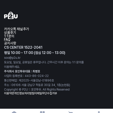
카카오톡 채널추가
상품후기
1:1문의
FAQ
공지사항
CS CENTER 1522-2041
평일 10:00 ~ 17:00 (점심 12:00 ~ 13:00)
soo@p2u.kr
토요일, 일요일, 공휴일은 휴무입니다. 근무시간 이후 문의는 1:1 문의를
이용해주세요.
주식회사 포인투유
대표 : 최병호
사업자 등록번호 : 443-86-024-22
통신판매업 : 제2025-서울강남-01896호
주소 : 06106 서울 강남구 학동로 30길 34, 1층(논현동)
Copyright © P2U :: 포인투유. All Rights Reserved
이용약관
개인정보처리방침
이메일무단수집거부