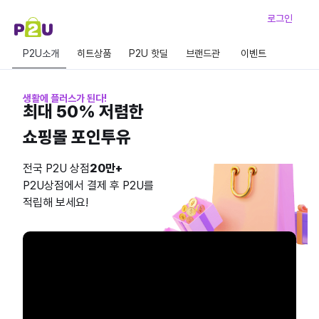
로그인
P2U소개
히트상품
P2U 핫딜
브랜드관
이벤트