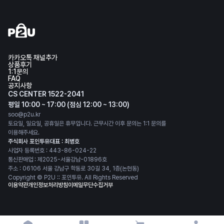
카카오톡 채널추가
상품후기
1:1문의
FAQ
공지사항
CS CENTER 1522-2041
평일 10:00 ~ 17:00 (점심 12:00 ~ 13:00)
soo@p2u.kr
토요일, 일요일, 공휴일은 휴무입니다. 근무시간 이후 문의는 1:1 문의를
이용해주세요.
주식회사 포인투유
대표 : 최병호
사업자 등록번호 : 443-86-024-22
통신판매업 : 제2025-서울강남-01896호
주소 : 06106 서울 강남구 학동로 30길 34, 1층(논현동)
Copyright © P2U :: 포인투유. All Rights Reserved
이용약관
개인정보처리방침
이메일무단수집거부