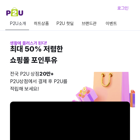
로그인
P2U소개
히트상품
P2U 핫딜
브랜드관
이벤트