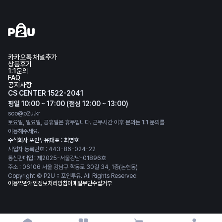
카카오톡 채널추가
상품후기
1:1문의
FAQ
공지사항
CS CENTER 1522-2041
평일 10:00 ~ 17:00 (점심 12:00 ~ 13:00)
soo@p2u.kr
토요일, 일요일, 공휴일은 휴무입니다. 근무시간 이후 문의는 1:1 문의를
이용해주세요.
주식회사 포인투유
대표 : 최병호
사업자 등록번호 : 443-86-024-22
통신판매업 : 제2025-서울강남-01896호
주소 : 06106 서울 강남구 학동로 30길 34, 1층(논현동)
Copyright © P2U :: 포인투유. All Rights Reserved
이용약관
개인정보처리방침
이메일무단수집거부