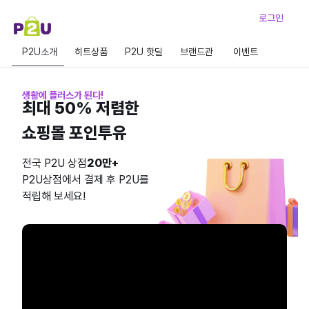
로그인
P2U소개
히트상품
P2U 핫딜
브랜드관
이벤트