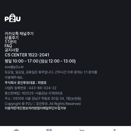
카카오톡 채널추가
상품후기
1:1문의
FAQ
공지사항
CS CENTER 1522-2041
평일 10:00 ~ 17:00 (점심 12:00 ~ 13:00)
soo@p2u.kr
토요일, 일요일, 공휴일은 휴무입니다. 근무시간 이후 문의는 1:1 문의를
이용해주세요.
주식회사 포인투유
대표 : 최병호
사업자 등록번호 : 443-86-024-22
통신판매업 : 제2025-서울강남-01896호
주소 : 06106 서울 강남구 학동로 30길 34, 1층(논현동)
Copyright © P2U :: 포인투유. All Rights Reserved
이용약관
개인정보처리방침
이메일무단수집거부