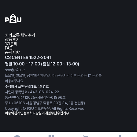
카카오톡 채널추가
상품후기
1:1문의
FAQ
공지사항
CS CENTER 1522-2041
평일 10:00 ~ 17:00 (점심 12:00 ~ 13:00)
soo@p2u.kr
토요일, 일요일, 공휴일은 휴무입니다. 근무시간 이후 문의는 1:1 문의를
이용해주세요.
주식회사 포인투유
대표 : 최병호
사업자 등록번호 : 443-86-024-22
통신판매업 : 제2025-서울강남-01896호
주소 : 06106 서울 강남구 학동로 30길 34, 1층(논현동)
Copyright © P2U :: 포인투유. All Rights Reserved
이용약관
개인정보처리방침
이메일무단수집거부