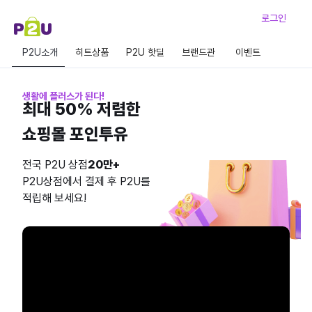
로그인
P2U소개
히트상품
P2U 핫딜
브랜드관
이벤트