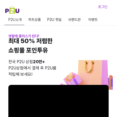
로그인
P2U소개
히트상품
P2U 핫딜
브랜드관
이벤트