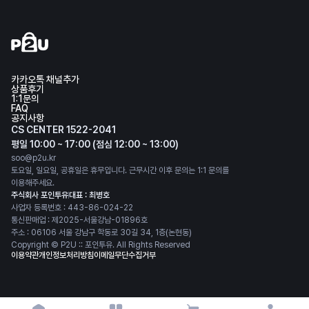
카카오톡 채널추가
상품후기
1:1문의
FAQ
공지사항
CS CENTER 1522-2041
평일 10:00 ~ 17:00 (점심 12:00 ~ 13:00)
soo@p2u.kr
토요일, 일요일, 공휴일은 휴무입니다. 근무시간 이후 문의는 1:1 문의를
이용해주세요.
주식회사 포인투유
대표 : 최병호
사업자 등록번호 : 443-86-024-22
통신판매업 : 제2025-서울강남-01896호
주소 : 06106 서울 강남구 학동로 30길 34, 1층(논현동)
Copyright © P2U :: 포인투유. All Rights Reserved
이용약관
개인정보처리방침
이메일무단수집거부