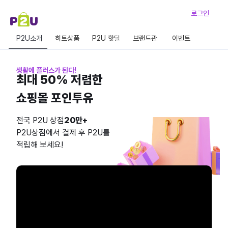
로그인
P2U소개
히트상품
P2U 핫딜
브랜드관
이벤트