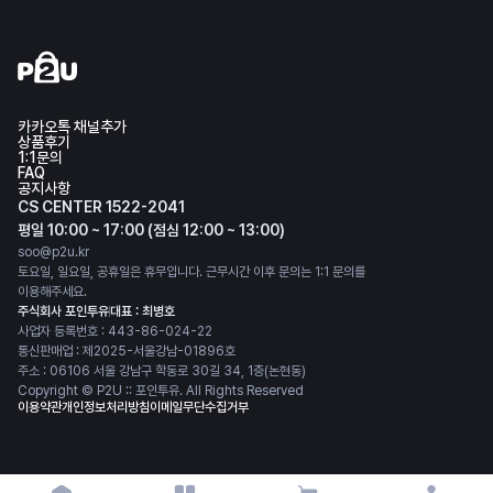
카카오톡 채널추가
상품후기
1:1문의
FAQ
공지사항
CS CENTER 1522-2041
평일 10:00 ~ 17:00 (점심 12:00 ~ 13:00)
soo@p2u.kr
토요일, 일요일, 공휴일은 휴무입니다. 근무시간 이후 문의는 1:1 문의를
이용해주세요.
주식회사 포인투유
대표 : 최병호
사업자 등록번호 : 443-86-024-22
통신판매업 : 제2025-서울강남-01896호
주소 : 06106 서울 강남구 학동로 30길 34, 1층(논현동)
Copyright © P2U :: 포인투유. All Rights Reserved
이용약관
개인정보처리방침
이메일무단수집거부