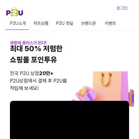
로그인
P2U소개
히트상품
P2U 핫딜
브랜드관
이벤트