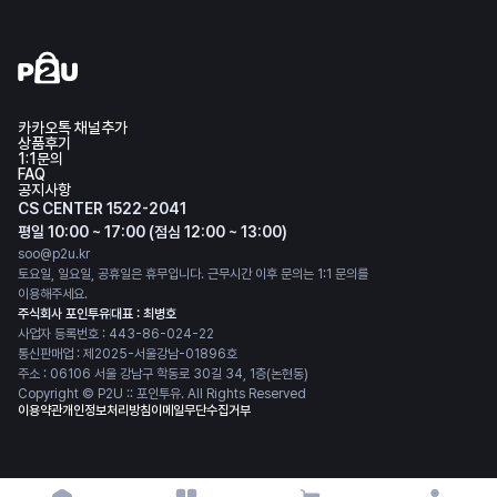
카카오톡 채널추가
상품후기
1:1문의
FAQ
공지사항
CS CENTER 1522-2041
평일 10:00 ~ 17:00 (점심 12:00 ~ 13:00)
soo@p2u.kr
토요일, 일요일, 공휴일은 휴무입니다. 근무시간 이후 문의는 1:1 문의를
이용해주세요.
주식회사 포인투유
대표 : 최병호
사업자 등록번호 : 443-86-024-22
통신판매업 : 제2025-서울강남-01896호
주소 : 06106 서울 강남구 학동로 30길 34, 1층(논현동)
Copyright © P2U :: 포인투유. All Rights Reserved
이용약관
개인정보처리방침
이메일무단수집거부