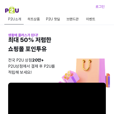
로그인
P2U소개
히트상품
P2U 핫딜
브랜드관
이벤트