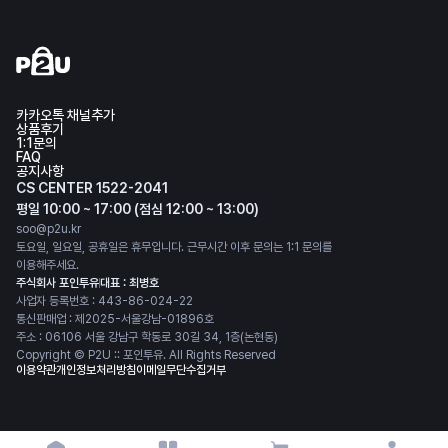
카카오톡 채널추가
상품후기
1:1문의
FAQ
공지사항
CS CENTER 1522-2041
평일 10:00 ~ 17:00 (점심 12:00 ~ 13:00)
soo@p2u.kr
토요일, 일요일, 공휴일은 휴무입니다. 근무시간 이후 문의는 1:1 문의를
이용해주세요.
주식회사 포인투유
대표 : 최병호
사업자 등록번호 : 443-86-024-22
통신판매업 : 제2025-서울강남-01896호
주소 : 06106 서울 강남구 학동로 30길 34, 1층(논현동)
Copyright © P2U :: 포인투유. All Rights Reserved
이용약관
개인정보처리방침
이메일무단수집거부