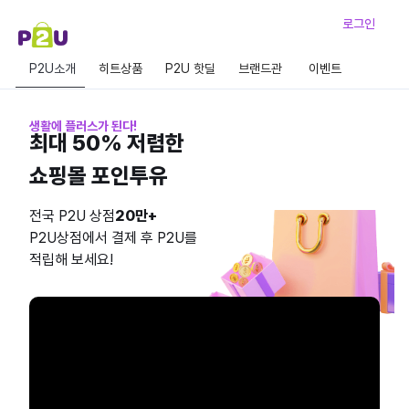
로그인
P2U소개
히트상품
P2U 핫딜
브랜드관
이벤트