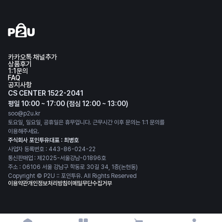
카카오톡 채널추가
상품후기
1:1문의
FAQ
공지사항
CS CENTER 1522-2041
평일 10:00 ~ 17:00 (점심 12:00 ~ 13:00)
soo@p2u.kr
토요일, 일요일, 공휴일은 휴무입니다. 근무시간 이후 문의는 1:1 문의를
이용해주세요.
주식회사 포인투유
대표 : 최병호
사업자 등록번호 : 443-86-024-22
통신판매업 : 제2025-서울강남-01896호
주소 : 06106 서울 강남구 학동로 30길 34, 1층(논현동)
Copyright © P2U :: 포인투유. All Rights Reserved
이용약관
개인정보처리방침
이메일무단수집거부