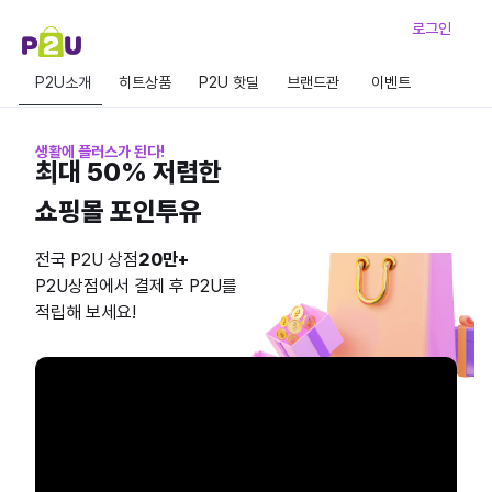
로그인
P2U소개
히트상품
P2U 핫딜
브랜드관
이벤트