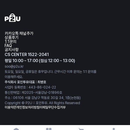
카카오톡 채널추가
상품후기
1:1문의
FAQ
공지사항
CS CENTER 1522-2041
평일 10:00 ~ 17:00 (점심 12:00 ~ 13:00)
soo@p2u.kr
토요일, 일요일, 공휴일은 휴무입니다. 근무시간 이후 문의는 1:1 문의를
이용해주세요.
주식회사 포인투유
대표 : 최병호
사업자 등록번호 : 443-86-024-22
통신판매업 : 제2025-서울강남-01896호
주소 : 06106 서울 강남구 학동로 30길 34, 1층(논현동)
Copyright © P2U :: 포인투유. All Rights Reserved
이용약관
개인정보처리방침
이메일무단수집거부