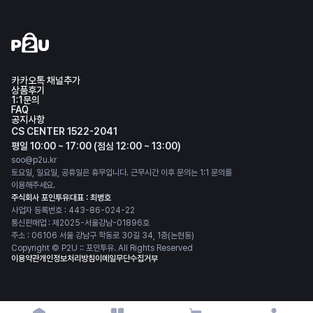
카카오톡 채널추가
상품후기
1:1문의
FAQ
공지사항
CS CENTER 1522-2041
평일 10:00 ~ 17:00 (점심 12:00 ~ 13:00)
soo@p2u.kr
토요일, 일요일, 공휴일은 휴무입니다. 근무시간 이후 문의는 1:1 문의를
이용해주세요.
주식회사 포인투유
대표 : 최병호
사업자 등록번호 : 443-86-024-22
통신판매업 : 제2025-서울강남-01896호
주소 : 06106 서울 강남구 학동로 30길 34, 1층(논현동)
Copyright © P2U :: 포인투유. All Rights Reserved
이용약관
개인정보처리방침
이메일무단수집거부