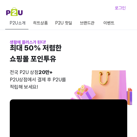
로그인
P2U소개
히트상품
P2U 핫딜
브랜드관
이벤트