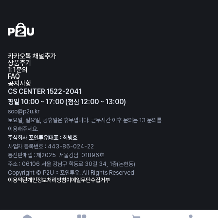
카카오톡 채널추가
상품후기
1:1문의
FAQ
공지사항
CS CENTER 1522-2041
평일 10:00 ~ 17:00 (점심 12:00 ~ 13:00)
soo@p2u.kr
토요일, 일요일, 공휴일은 휴무입니다. 근무시간 이후 문의는 1:1 문의를
이용해주세요.
주식회사 포인투유
대표 : 최병호
사업자 등록번호 : 443-86-024-22
통신판매업 : 제2025-서울강남-01896호
주소 : 06106 서울 강남구 학동로 30길 34, 1층(논현동)
Copyright © P2U :: 포인투유. All Rights Reserved
이용약관
개인정보처리방침
이메일무단수집거부