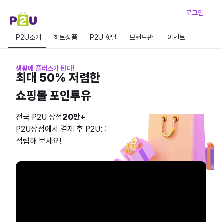
로그인
P2U소개
히트상품
P2U 핫딜
브랜드관
이벤트