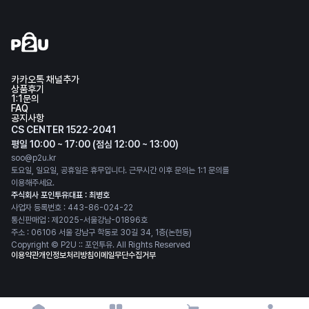
카카오톡 채널추가
상품후기
1:1문의
FAQ
공지사항
CS CENTER 1522-2041
평일 10:00 ~ 17:00 (점심 12:00 ~ 13:00)
soo@p2u.kr
토요일, 일요일, 공휴일은 휴무입니다. 근무시간 이후 문의는 1:1 문의를
이용해주세요.
주식회사 포인투유
대표 : 최병호
사업자 등록번호 : 443-86-024-22
통신판매업 : 제2025-서울강남-01896호
주소 : 06106 서울 강남구 학동로 30길 34, 1층(논현동)
Copyright © P2U :: 포인투유. All Rights Reserved
이용약관
개인정보처리방침
이메일무단수집거부