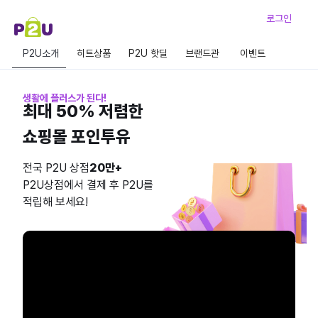
로그인
P2U소개
히트상품
P2U 핫딜
브랜드관
이벤트