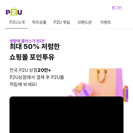
로그인
P2U소개
히트상품
P2U 핫딜
브랜드관
이벤트