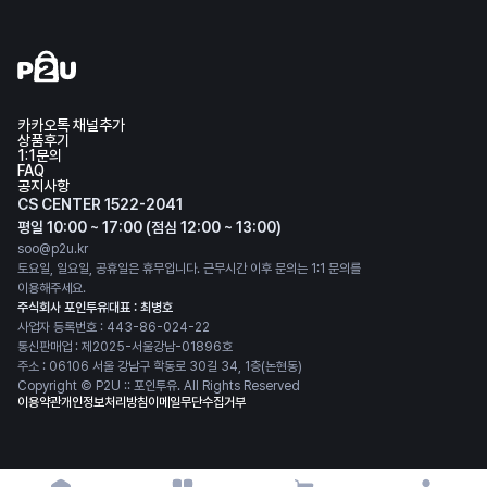
카카오톡 채널추가
상품후기
1:1문의
FAQ
공지사항
CS CENTER 1522-2041
평일 10:00 ~ 17:00 (점심 12:00 ~ 13:00)
soo@p2u.kr
토요일, 일요일, 공휴일은 휴무입니다. 근무시간 이후 문의는 1:1 문의를
이용해주세요.
주식회사 포인투유
대표 : 최병호
사업자 등록번호 : 443-86-024-22
통신판매업 : 제2025-서울강남-01896호
주소 : 06106 서울 강남구 학동로 30길 34, 1층(논현동)
Copyright © P2U :: 포인투유. All Rights Reserved
이용약관
개인정보처리방침
이메일무단수집거부