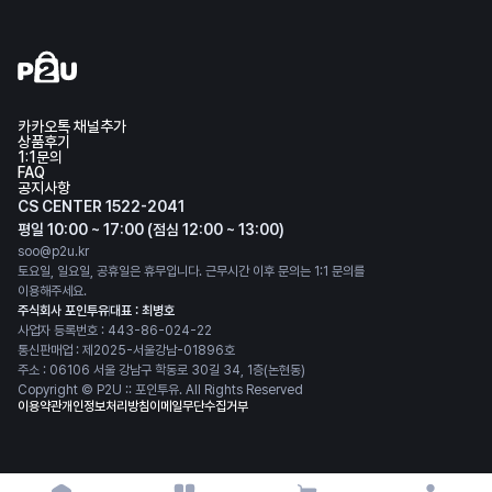
카카오톡 채널추가
상품후기
1:1문의
FAQ
공지사항
CS CENTER 1522-2041
평일 10:00 ~ 17:00 (점심 12:00 ~ 13:00)
soo@p2u.kr
토요일, 일요일, 공휴일은 휴무입니다. 근무시간 이후 문의는 1:1 문의를
이용해주세요.
주식회사 포인투유
대표 : 최병호
사업자 등록번호 : 443-86-024-22
통신판매업 : 제2025-서울강남-01896호
주소 : 06106 서울 강남구 학동로 30길 34, 1층(논현동)
Copyright © P2U :: 포인투유. All Rights Reserved
이용약관
개인정보처리방침
이메일무단수집거부