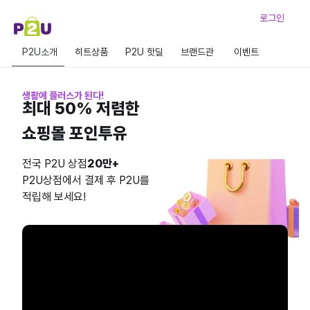
로그인
P2U소개
히트상품
P2U 핫딜
브랜드관
이벤트