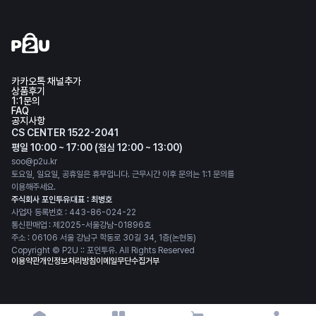
카카오톡 채널추가
상품후기
1:1문의
FAQ
공지사항
CS CENTER 1522-2041
평일 10:00 ~ 17:00 (점심 12:00 ~ 13:00)
soo@p2u.kr
토요일, 일요일, 공휴일은 휴무입니다. 근무시간 이후 문의는 1:1 문의를
이용해주세요.
주식회사 포인투유
대표 : 최병호
사업자 등록번호 : 443-86-024-22
통신판매업 : 제2025-서울강남-01896호
주소 : 06106 서울 강남구 학동로 30길 34, 1층(논현동)
Copyright © P2U :: 포인투유. All Rights Reserved
이용약관
개인정보처리방침
이메일무단수집거부