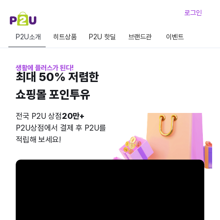
로그인
P2U소개
히트상품
P2U 핫딜
브랜드관
이벤트