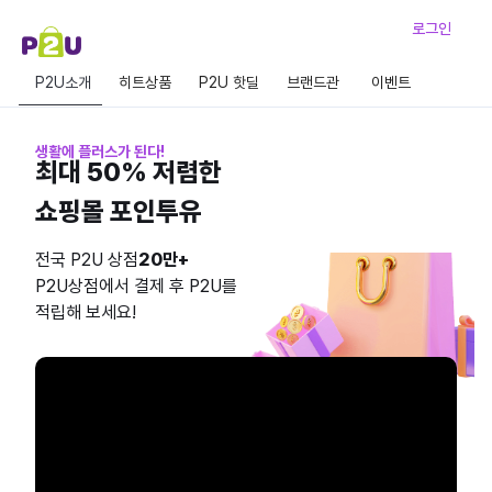
로그인
P2U소개
히트상품
P2U 핫딜
브랜드관
이벤트