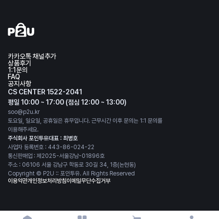
카카오톡 채널추가
상품후기
1:1문의
FAQ
공지사항
CS CENTER 1522-2041
평일 10:00 ~ 17:00 (점심 12:00 ~ 13:00)
soo@p2u.kr
토요일, 일요일, 공휴일은 휴무입니다. 근무시간 이후 문의는 1:1 문의를
이용해주세요.
주식회사 포인투유
대표 : 최병호
사업자 등록번호 : 443-86-024-22
통신판매업 : 제2025-서울강남-01896호
주소 : 06106 서울 강남구 학동로 30길 34, 1층(논현동)
Copyright © P2U :: 포인투유. All Rights Reserved
이용약관
개인정보처리방침
이메일무단수집거부