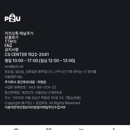
카카오톡 채널추가
상품후기
1:1문의
FAQ
공지사항
CS CENTER 1522-2041
평일 10:00 ~ 17:00 (점심 12:00 ~ 13:00)
soo@p2u.kr
토요일, 일요일, 공휴일은 휴무입니다. 근무시간 이후 문의는 1:1 문의를
이용해주세요.
주식회사 포인투유
대표 : 최병호
사업자 등록번호 : 443-86-024-22
통신판매업 : 제2025-서울강남-01896호
주소 : 06106 서울 강남구 학동로 30길 34, 1층(논현동)
Copyright © P2U :: 포인투유. All Rights Reserved
이용약관
개인정보처리방침
이메일무단수집거부