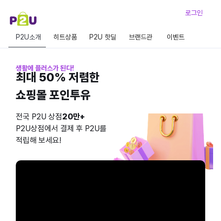
로그인
P2U소개
히트상품
P2U 핫딜
브랜드관
이벤트