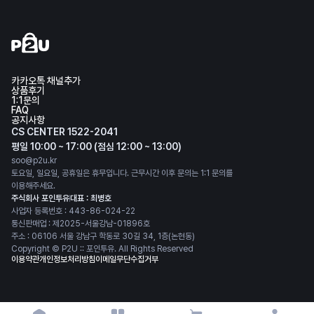
카카오톡 채널추가
상품후기
1:1문의
FAQ
공지사항
CS CENTER 1522-2041
평일 10:00 ~ 17:00 (점심 12:00 ~ 13:00)
soo@p2u.kr
토요일, 일요일, 공휴일은 휴무입니다. 근무시간 이후 문의는 1:1 문의를
이용해주세요.
주식회사 포인투유
대표 : 최병호
사업자 등록번호 : 443-86-024-22
통신판매업 : 제2025-서울강남-01896호
주소 : 06106 서울 강남구 학동로 30길 34, 1층(논현동)
Copyright © P2U :: 포인투유. All Rights Reserved
이용약관
개인정보처리방침
이메일무단수집거부