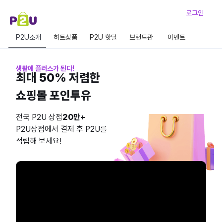
로그인
P2U소개
히트상품
P2U 핫딜
브랜드관
이벤트