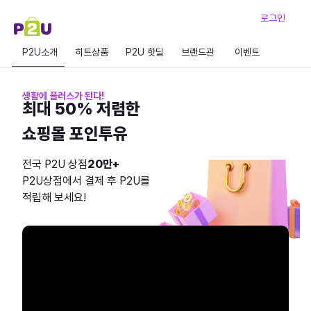
로그인
P2U소개
히트상품
P2U 핫딜
브랜드관
이벤트