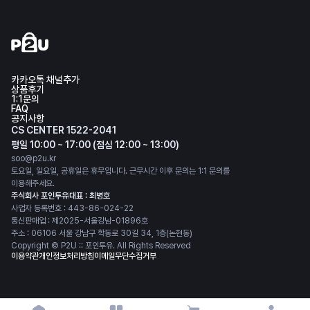
카카오톡 채널추가
상품후기
1:1문의
FAQ
공지사항
CS CENTER 1522-2041
평일 10:00 ~ 17:00 (점심 12:00 ~ 13:00)
soo@p2u.kr
토요일, 일요일, 공휴일은 휴무입니다. 근무시간 이후 문의는 1:1 문의를
이용해주세요.
주식회사 포인투유
대표 : 최병호
사업자 등록번호 : 443-86-024-22
통신판매업 : 제2025-서울강남-01896호
주소 : 06106 서울 강남구 학동로 30길 34, 1층(논현동)
Copyright © P2U :: 포인투유. All Rights Reserved
이용약관
개인정보처리방침
이메일무단수집거부