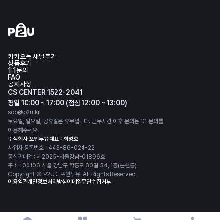
카카오톡 채널추가
상품후기
1:1문의
FAQ
공지사항
CS CENTER 1522-2041
평일 10:00 ~ 17:00 (점심 12:00 ~ 13:00)
soo@p2u.kr
토요일, 일요일, 공휴일은 휴무입니다. 근무시간 이후 문의는 1:1 문의를
이용해주세요.
주식회사 포인투유
대표 : 최병호
사업자 등록번호 : 443-86-024-22
통신판매업 : 제2025-서울강남-01896호
주소 : 06106 서울 강남구 학동로 30길 34, 1층(논현동)
Copyright © P2U :: 포인투유. All Rights Reserved
이용약관
개인정보처리방침
이메일무단수집거부