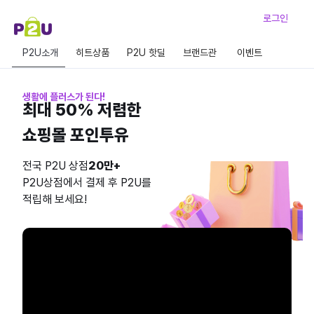
로그인
P2U소개
히트상품
P2U 핫딜
브랜드관
이벤트