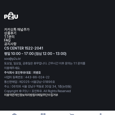
카카오톡 채널추가
상품후기
1:1문의
FAQ
공지사항
CS CENTER 1522-2041
평일 10:00 ~ 17:00 (점심 12:00 ~ 13:00)
soo@p2u.kr
토요일, 일요일, 공휴일은 휴무입니다. 근무시간 이후 문의는 1:1 문의를
이용해주세요.
주식회사 포인투유
대표 : 최병호
사업자 등록번호 : 443-86-024-22
통신판매업 : 제2025-서울강남-01896호
주소 : 06106 서울 강남구 학동로 30길 34, 1층(논현동)
Copyright © P2U :: 포인투유. All Rights Reserved
이용약관
개인정보처리방침
이메일무단수집거부