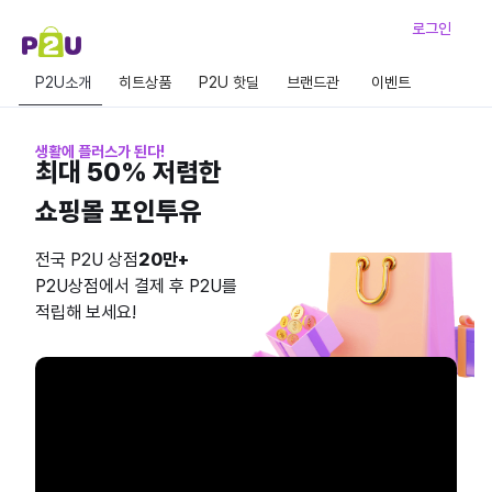
로그인
P2U소개
히트상품
P2U 핫딜
브랜드관
이벤트