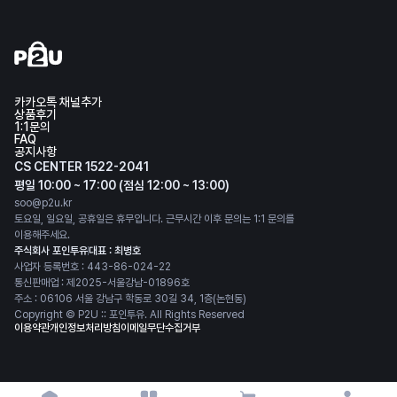
카카오톡 채널추가
상품후기
1:1문의
FAQ
공지사항
CS CENTER 1522-2041
평일 10:00 ~ 17:00 (점심 12:00 ~ 13:00)
soo@p2u.kr
토요일, 일요일, 공휴일은 휴무입니다. 근무시간 이후 문의는 1:1 문의를
이용해주세요.
주식회사 포인투유
대표 : 최병호
사업자 등록번호 : 443-86-024-22
통신판매업 : 제2025-서울강남-01896호
주소 : 06106 서울 강남구 학동로 30길 34, 1층(논현동)
Copyright © P2U :: 포인투유. All Rights Reserved
이용약관
개인정보처리방침
이메일무단수집거부