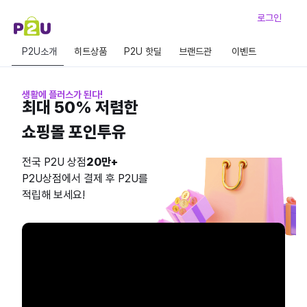
로그인
P2U소개
히트상품
P2U 핫딜
브랜드관
이벤트