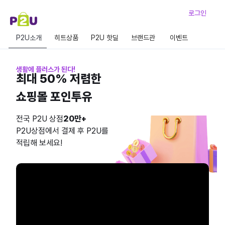
로그인
P2U소개
히트상품
P2U 핫딜
브랜드관
이벤트