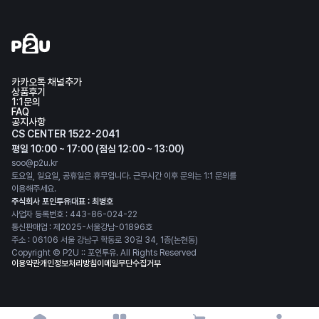
카카오톡 채널추가
상품후기
1:1문의
FAQ
공지사항
CS CENTER 1522-2041
평일 10:00 ~ 17:00 (점심 12:00 ~ 13:00)
soo@p2u.kr
토요일, 일요일, 공휴일은 휴무입니다. 근무시간 이후 문의는 1:1 문의를
이용해주세요.
주식회사 포인투유
대표 : 최병호
사업자 등록번호 : 443-86-024-22
통신판매업 : 제2025-서울강남-01896호
주소 : 06106 서울 강남구 학동로 30길 34, 1층(논현동)
Copyright © P2U :: 포인투유. All Rights Reserved
이용약관
개인정보처리방침
이메일무단수집거부