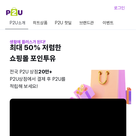
로그인
P2U소개
히트상품
P2U 핫딜
브랜드관
이벤트