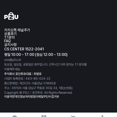
카카오톡 채널추가
상품후기
1:1문의
FAQ
공지사항
CS CENTER 1522-2041
평일 10:00 ~ 17:00 (점심 12:00 ~ 13:00)
soo@p2u.kr
토요일, 일요일, 공휴일은 휴무입니다. 근무시간 이후 문의는 1:1 문의를
이용해주세요.
주식회사 포인투유
대표 : 최병호
사업자 등록번호 : 443-86-024-22
통신판매업 : 제2025-서울강남-01896호
주소 : 06106 서울 강남구 학동로 30길 34, 1층(논현동)
Copyright © P2U :: 포인투유. All Rights Reserved
이용약관
개인정보처리방침
이메일무단수집거부