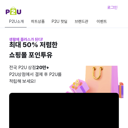
로그인
P2U소개
히트상품
P2U 핫딜
브랜드관
이벤트