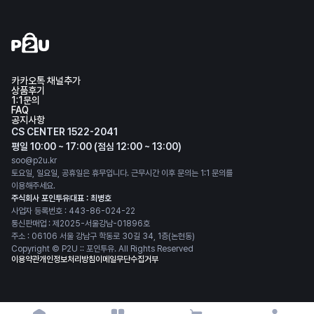
카카오톡 채널추가
상품후기
1:1문의
FAQ
공지사항
CS CENTER 1522-2041
평일 10:00 ~ 17:00 (점심 12:00 ~ 13:00)
soo@p2u.kr
토요일, 일요일, 공휴일은 휴무입니다. 근무시간 이후 문의는 1:1 문의를
이용해주세요.
주식회사 포인투유
대표 : 최병호
사업자 등록번호 : 443-86-024-22
통신판매업 : 제2025-서울강남-01896호
주소 : 06106 서울 강남구 학동로 30길 34, 1층(논현동)
Copyright © P2U :: 포인투유. All Rights Reserved
이용약관
개인정보처리방침
이메일무단수집거부