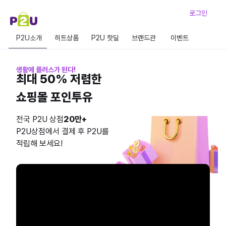
로그인
P2U소개
히트상품
P2U 핫딜
브랜드관
이벤트