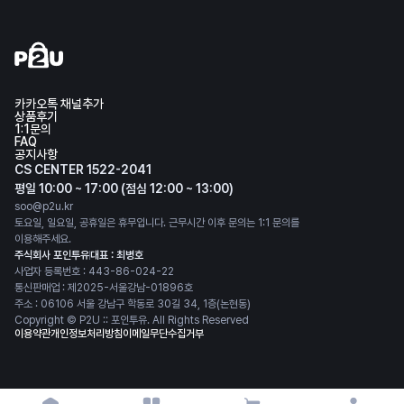
카카오톡 채널추가
상품후기
1:1문의
FAQ
공지사항
CS CENTER 1522-2041
평일 10:00 ~ 17:00 (점심 12:00 ~ 13:00)
soo@p2u.kr
토요일, 일요일, 공휴일은 휴무입니다. 근무시간 이후 문의는 1:1 문의를
이용해주세요.
주식회사 포인투유
대표 : 최병호
사업자 등록번호 : 443-86-024-22
통신판매업 : 제2025-서울강남-01896호
주소 : 06106 서울 강남구 학동로 30길 34, 1층(논현동)
Copyright © P2U :: 포인투유. All Rights Reserved
이용약관
개인정보처리방침
이메일무단수집거부