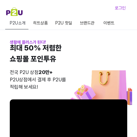
로그인
P2U소개
히트상품
P2U 핫딜
브랜드관
이벤트