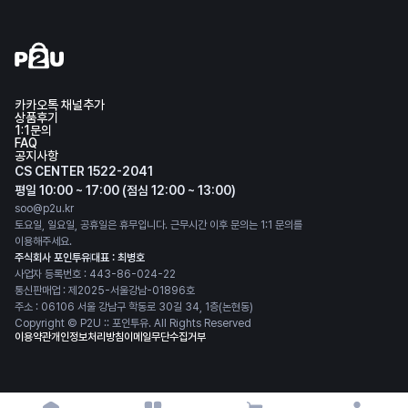
카카오톡 채널추가
상품후기
1:1문의
FAQ
공지사항
CS CENTER 1522-2041
평일 10:00 ~ 17:00 (점심 12:00 ~ 13:00)
soo@p2u.kr
토요일, 일요일, 공휴일은 휴무입니다. 근무시간 이후 문의는 1:1 문의를
이용해주세요.
주식회사 포인투유
대표 : 최병호
사업자 등록번호 : 443-86-024-22
통신판매업 : 제2025-서울강남-01896호
주소 : 06106 서울 강남구 학동로 30길 34, 1층(논현동)
Copyright © P2U :: 포인투유. All Rights Reserved
이용약관
개인정보처리방침
이메일무단수집거부