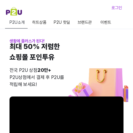
로그인
P2U소개
히트상품
P2U 핫딜
브랜드관
이벤트