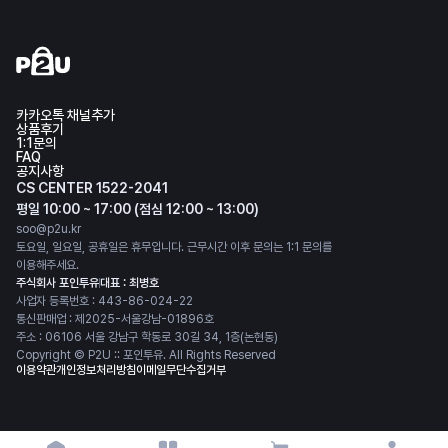
카카오톡 채널추가
상품후기
1:1문의
FAQ
공지사항
CS CENTER 1522-2041
평일 10:00 ~ 17:00 (점심 12:00 ~ 13:00)
soo@p2u.kr
토요일, 일요일, 공휴일은 휴무입니다. 근무시간 이후 문의는 1:1 문의를
이용해주세요.
주식회사 포인투유
대표 : 최병호
사업자 등록번호 : 443-86-024-22
통신판매업 : 제2025-서울강남-01896호
주소 : 06106 서울 강남구 학동로 30길 34, 1층(논현동)
Copyright © P2U :: 포인투유. All Rights Reserved
이용약관
개인정보처리방침
이메일무단수집거부