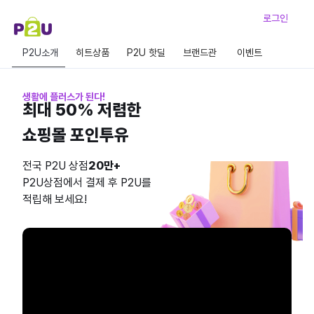
로그인
P2U소개
히트상품
P2U 핫딜
브랜드관
이벤트