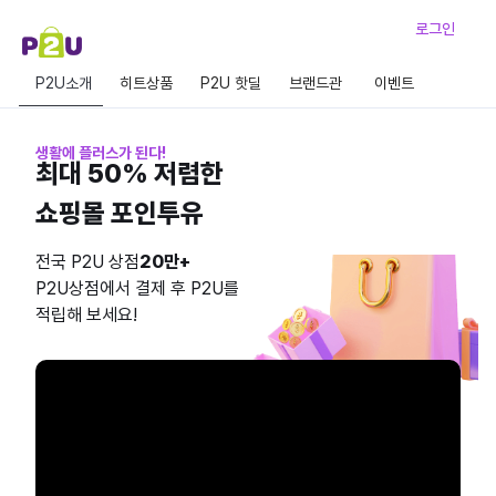
로그인
P2U소개
히트상품
P2U 핫딜
브랜드관
이벤트