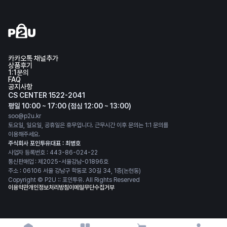
카카오톡 채널추가
상품후기
1:1문의
FAQ
공지사항
CS CENTER 1522-2041
평일 10:00 ~ 17:00 (점심 12:00 ~ 13:00)
soo@p2u.kr
토요일, 일요일, 공휴일은 휴무입니다. 근무시간 이후 문의는 1:1 문의를
이용해주세요.
주식회사 포인투유
대표 : 최병호
사업자 등록번호 : 443-86-024-22
통신판매업 : 제2025-서울강남-01896호
주소 : 06106 서울 강남구 학동로 30길 34, 1층(논현동)
Copyright © P2U :: 포인투유. All Rights Reserved
이용약관
개인정보처리방침
이메일무단수집거부