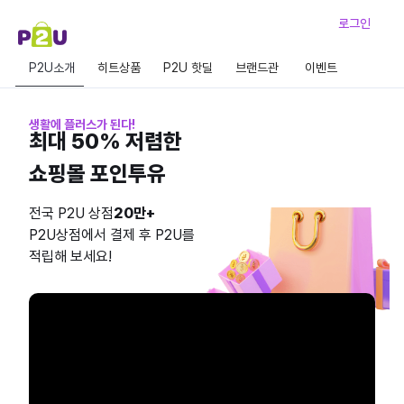
로그인
P2U소개
히트상품
P2U 핫딜
브랜드관
이벤트