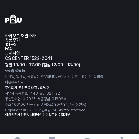
카카오톡 채널추가
상품후기
1:1문의
FAQ
공지사항
CS CENTER 1522-2041
평일 10:00 ~ 17:00 (점심 12:00 ~ 13:00)
soo@p2u.kr
토요일, 일요일, 공휴일은 휴무입니다. 근무시간 이후 문의는 1:1 문의를
이용해주세요.
주식회사 포인투유
대표 : 최병호
사업자 등록번호 : 443-86-024-22
통신판매업 : 제2025-서울강남-01896호
주소 : 06106 서울 강남구 학동로 30길 34, 1층(논현동)
Copyright © P2U :: 포인투유. All Rights Reserved
이용약관
개인정보처리방침
이메일무단수집거부