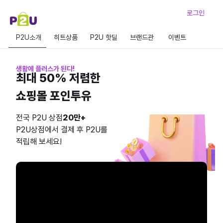
로그인
P2U소개
히트상품
P2U 핫딜
브랜드관
이벤트