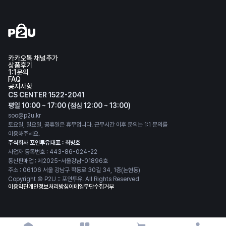
카카오톡 채널추가
상품후기
1:1문의
FAQ
공지사항
CS CENTER 1522-2041
평일 10:00 ~ 17:00 (점심 12:00 ~ 13:00)
soo@p2u.kr
토요일, 일요일, 공휴일은 휴무입니다. 근무시간 이후 문의는 1:1 문의를
이용해주세요.
주식회사 포인투유
대표 : 최병호
사업자 등록번호 : 443-86-024-22
통신판매업 : 제2025-서울강남-01896호
주소 : 06106 서울 강남구 학동로 30길 34, 1층(논현동)
Copyright © P2U :: 포인투유. All Rights Reserved
이용약관
개인정보처리방침
이메일무단수집거부