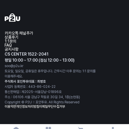
카카오톡 채널추가
상품후기
1:1문의
FAQ
공지사항
CS CENTER 1522-2041
평일 10:00 ~ 17:00 (점심 12:00 ~ 13:00)
soo@p2u.kr
토요일, 일요일, 공휴일은 휴무입니다. 근무시간 이후 문의는 1:1 문의를
이용해주세요.
주식회사 포인투유
대표 : 최병호
사업자 등록번호 : 443-86-024-22
통신판매업 : 제2025-서울강남-01896호
주소 : 06106 서울 강남구 학동로 30길 34, 1층(논현동)
Copyright © P2U :: 포인투유. All Rights Reserved
이용약관
개인정보처리방침
이메일무단수집거부