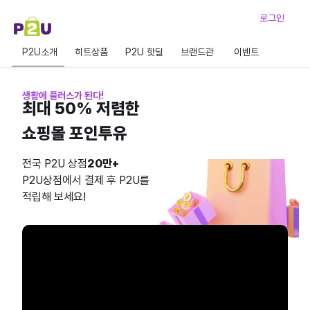
로그인
P2U소개
히트상품
P2U 핫딜
브랜드관
이벤트