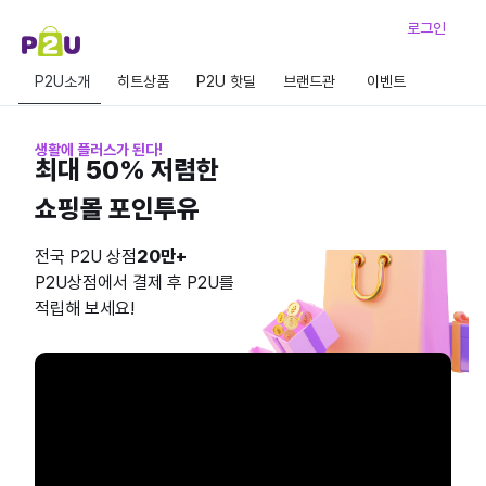
로그인
P2U소개
히트상품
P2U 핫딜
브랜드관
이벤트