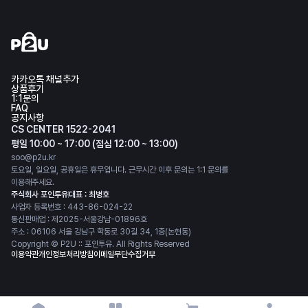
카카오톡 채널추가
상품후기
1:1문의
FAQ
공지사항
CS CENTER 1522-2041
평일 10:00 ~ 17:00 (점심 12:00 ~ 13:00)
soo@p2u.kr
토요일, 일요일, 공휴일은 휴무입니다. 근무시간 이후 문의는 1:1 문의를
이용해주세요.
주식회사 포인투유
대표 : 최병호
사업자 등록번호 : 443-86-024-22
통신판매업 : 제2025-서울강남-01896호
주소 : 06106 서울 강남구 학동로 30길 34, 1층(논현동)
Copyright © P2U :: 포인투유. All Rights Reserved
이용약관
개인정보처리방침
이메일무단수집거부