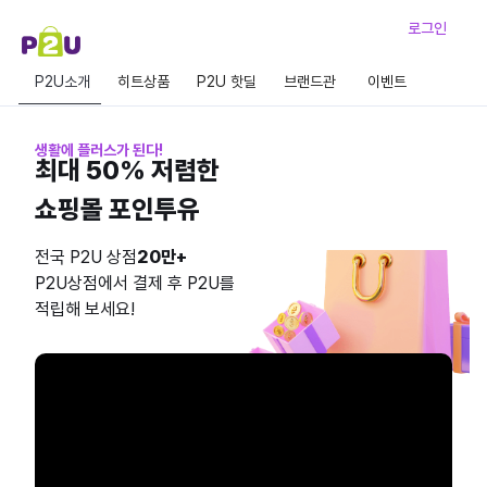
로그인
P2U소개
히트상품
P2U 핫딜
브랜드관
이벤트