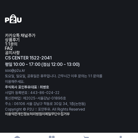
카카오톡 채널추가
상품후기
1:1문의
FAQ
공지사항
CS CENTER 1522-2041
평일 10:00 ~ 17:00 (점심 12:00 ~ 13:00)
soo@p2u.kr
토요일, 일요일, 공휴일은 휴무입니다. 근무시간 이후 문의는 1:1 문의를
이용해주세요.
주식회사 포인투유
대표 : 최병호
사업자 등록번호 : 443-86-024-22
통신판매업 : 제2025-서울강남-01896호
주소 : 06106 서울 강남구 학동로 30길 34, 1층(논현동)
Copyright © P2U :: 포인투유. All Rights Reserved
이용약관
개인정보처리방침
이메일무단수집거부