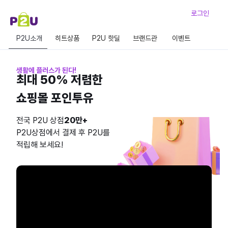
로그인
P2U소개
히트상품
P2U 핫딜
브랜드관
이벤트