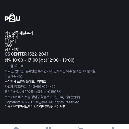
카카오톡 채널추가
상품후기
1:1문의
FAQ
공지사항
CS CENTER 1522-2041
평일 10:00 ~ 17:00 (점심 12:00 ~ 13:00)
soo@p2u.kr
토요일, 일요일, 공휴일은 휴무입니다. 근무시간 이후 문의는 1:1 문의를
이용해주세요.
주식회사 포인투유
대표 : 최병호
사업자 등록번호 : 443-86-024-22
통신판매업 : 제2025-서울강남-01896호
주소 : 06106 서울 강남구 학동로 30길 34, 1층(논현동)
Copyright © P2U :: 포인투유. All Rights Reserved
이용약관
개인정보처리방침
이메일무단수집거부