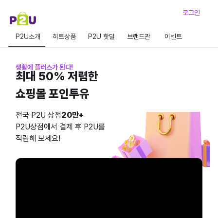
로그인
P2U소개
히트상품
P2U 핫딜
브랜드관
이벤트