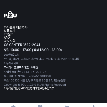
카카오톡 채널추가
상품후기
1:1문의
FAQ
공지사항
CS CENTER 1522-2041
평일 10:00 ~ 17:00 (점심 12:00 ~ 13:00)
soo@p2u.kr
토요일, 일요일, 공휴일은 휴무입니다. 근무시간 이후 문의는 1:1 문의를
이용해주세요.
주식회사 포인투유
대표 : 최병호
사업자 등록번호 : 443-86-024-22
통신판매업 : 제2025-서울강남-01896호
주소 : 06106 서울 강남구 학동로 30길 34, 1층(논현동)
Copyright © P2U :: 포인투유. All Rights Reserved
이용약관
개인정보처리방침
이메일무단수집거부