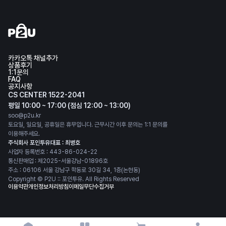
카카오톡 채널추가
상품후기
1:1문의
FAQ
공지사항
CS CENTER 1522-2041
평일 10:00 ~ 17:00 (점심 12:00 ~ 13:00)
soo@p2u.kr
토요일, 일요일, 공휴일은 휴무입니다. 근무시간 이후 문의는 1:1 문의를
이용해주세요.
주식회사 포인투유
대표 : 최병호
사업자 등록번호 : 443-86-024-22
통신판매업 : 제2025-서울강남-01896호
주소 : 06106 서울 강남구 학동로 30길 34, 1층(논현동)
Copyright © P2U :: 포인투유. All Rights Reserved
이용약관
개인정보처리방침
이메일무단수집거부