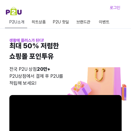
로그인
P2U소개
히트상품
P2U 핫딜
브랜드관
이벤트